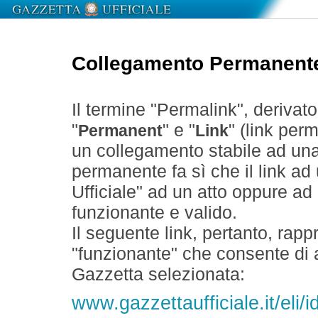
Collegamento Permanent
Il termine "Permalink", derivat
"
" e "
" (link perm
Permanent
Link
un collegamento stabile ad un
permanente fa sì che il link ad
Ufficiale" ad un atto oppure a
funzionante e valido.
Il seguente link, pertanto, rapp
"funzionante" che consente di a
Gazzetta selezionata:
www.gazzettaufficiale.it/el