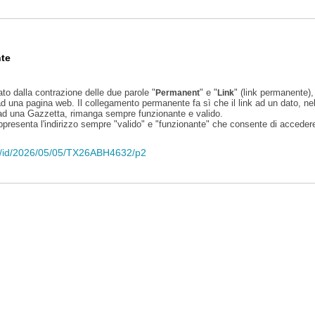
te
ato dalla contrazione delle due parole "
" e "
" (link permanente), 
Permanent
Link
d una pagina web. Il collegamento permanente fa sì che il link ad un dato, ne
 ad una Gazzetta, rimanga sempre funzionante e valido.
appresenta l'indirizzo sempre "valido" e "funzionante" che consente di accedere 
eli/id/2026/05/05/TX26ABH4632/p2