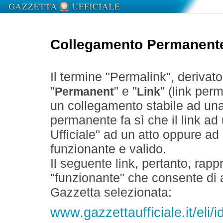
Collegamento Permanent
Il termine "Permalink", derivat
"
" e "
" (link perm
Permanent
Link
un collegamento stabile ad un
permanente fa sì che il link ad
Ufficiale" ad un atto oppure a
funzionante e valido.
Il seguente link, pertanto, rapp
"funzionante" che consente di a
Gazzetta selezionata:
www.gazzettaufficiale.it/el