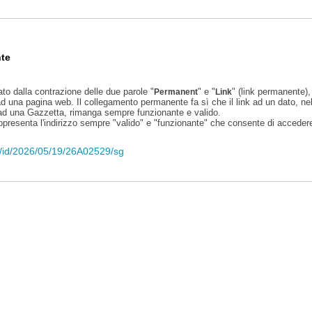
te
ato dalla contrazione delle due parole "
" e "
" (link permanente), 
Permanent
Link
d una pagina web. Il collegamento permanente fa sì che il link ad un dato, ne
 ad una Gazzetta, rimanga sempre funzionante e valido.
appresenta l'indirizzo sempre "valido" e "funzionante" che consente di accedere 
eli/id/2026/05/19/26A02529/sg