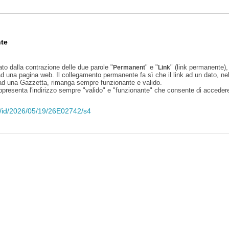
te
ato dalla contrazione delle due parole "
" e "
" (link permanente), 
Permanent
Link
d una pagina web. Il collegamento permanente fa sì che il link ad un dato, ne
 ad una Gazzetta, rimanga sempre funzionante e valido.
appresenta l'indirizzo sempre "valido" e "funzionante" che consente di accedere 
eli/id/2026/05/19/26E02742/s4