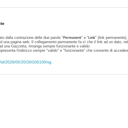
te
ato dalla contrazione delle due parole "
" e "
" (link permanente), 
Permanent
Link
d una pagina web. Il collegamento permanente fa sì che il link ad un dato, ne
 ad una Gazzetta, rimanga sempre funzionante e valido.
appresenta l'indirizzo sempre "valido" e "funzionante" che consente di accedere 
eli/id/2026/05/20/26G00100/sg