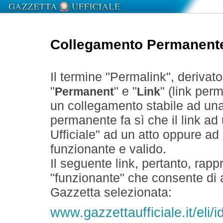
Collegamento Permanent
Il termine "Permalink", derivat
"
" e "
" (link perm
Permanent
Link
un collegamento stabile ad un
permanente fa sì che il link ad
Ufficiale" ad un atto oppure a
funzionante e valido.
Il seguente link, pertanto, rapp
"funzionante" che consente di a
Gazzetta selezionata:
www.gazzettaufficiale.it/el