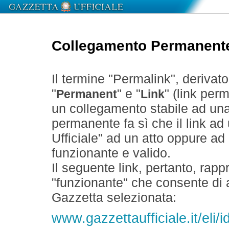
Collegamento Permanent
Il termine "Permalink", derivat
"
" e "
" (link perm
Permanent
Link
un collegamento stabile ad un
permanente fa sì che il link ad
Ufficiale" ad un atto oppure a
funzionante e valido.
Il seguente link, pertanto, rapp
"funzionante" che consente di a
Gazzetta selezionata:
www.gazzettaufficiale.it/el