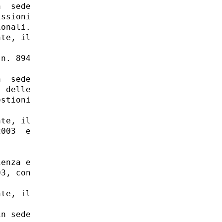
  sede

ssioni

onali.

te, il

n. 894

  sede

 delle

stioni

te, il

003  e

enza e

3, con

te, il

n sede
