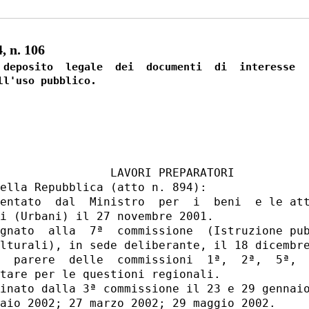
, n. 106
 deposito  legale  dei  documenti  di  interesse

                LAVORI PREPARATORI

ella Repubblica (atto n. 894):

entato  dal  Ministro  per  i  beni  e le att
i (Urbani) il 27 novembre 2001.

gnato  alla  7ª  commissione  (Istruzione pub
lturali), in sede deliberante, il 18 dicembre
  parere  delle  commissioni  1ª,  2ª,  5ª,  
tare per le questioni regionali.

inato dalla 3ª commissione il 23 e 29 gennaio
aio 2002; 27 marzo 2002; 29 maggio 2002.
