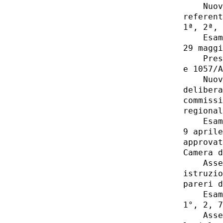
              Nuov
          referent
          1ª, 2ª, 
              Esam
          29 maggi
              Pres
          e 1057/A
              Nuov
          delibera
          commissi
          regional
              Esam
          9 aprile
          approvat
          Camera d
              Asse
          istruzio
          pareri d
              Esam
          1°, 2, 7
              Asse