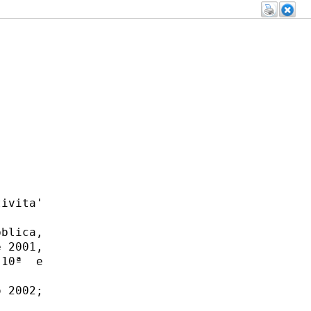
ivita'

blica,

 2001,

10ª  e

 2002;
