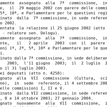
amente  assegnato  alla  7ª  commissione,  in
e,  il  29 maggio 2002 con parere delle commi
5ª, 10ª, e Parlamentare per le questioni regi
inato  dalla  7ª commissione, in sede referen
o 2002.

entata  la relazione il 25 giugno 2002 (atto 
 - relatore sen. Delogu).

amente  assegnato  alla  7ª  commissione,  in
nte,   il   2 aprile   2003  con  il  parere 
oni 1ª, 2ª, 5ª, 10ª e Parlamentare per le que
i.

inato dalla 7ª commissione, in sede deliberan
   2003,  l'11 giugno  2003;  il  2 luglio  2
o il 31 luglio 2003.

ei deputati (atto n. 4258):

gnato  alla  VII  commissione  (Cultura,  sci
ne),  in  sede  referente, il 4 settembre 200
elle commissioni I, II e V.

inato  dalla VII commissione, in sede referen
, 8 e 14 ottobre 2003; 27 gennaio 2004.

gnato  nuovamente  alla  VII  commissione,  i