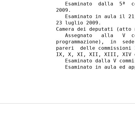
             Esaminato  dalla  5ª  c
          2009.

             Esaminato in aula il 21
          23 luglio 2009.

          Camera dei deputati (atto n
             Assegnato   alla   V  c
          programmazione),  in  sede
          pareri  delle commissioni 
          IX, X, XI, XII, XIII, XIV 
             Esaminato dalla V commi
             Esaminato in aula ed ap