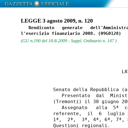
LEGGE 3 agosto 2009, n. 120
   Rendiconto   generale   dell'Amministra
(GU n.190 del 18-8-2009 - Suppl. Ordinario n. 147 )
                                  LA
          Senato della Repubblica (a
             Presentato  dal  Minist
          (Tremonti) il 30 giugno 200
             Assegnato   alla  5ª  c
          referente,  il  6  luglio 
          1ª,  2ª,  3ª, 4ª, 6ª, 7ª, 
          Questioni regionali.
