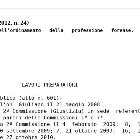
12, n. 247
ell'ordinamento   della   professione   forense.

       LAVORI PREPARATORI 

blica (atto n. 601): 

l'on. Giuliano il 21 maggio 2008. 

 2ª Commissione (Giustizia) in sede  referent
 pareri delle Commissioni 1ª e 7ª. 

a 2ª Commissione il 4  febbraio  2009;  8,  1
0 settembre 2009; 7, 21 ottobre 2009;  16,  1
e 27 ottobre 2010. 
