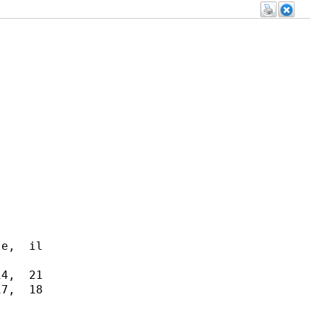
e,  il

4,  21

7,  18
