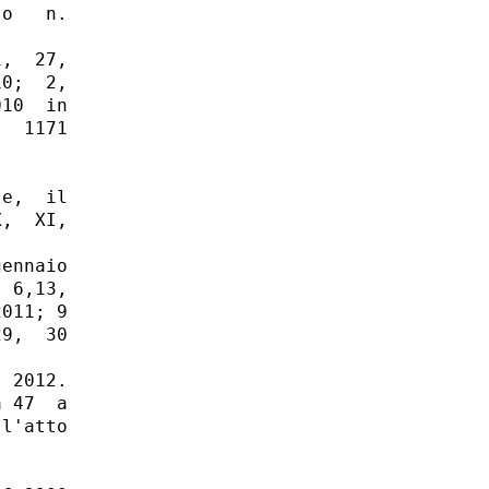
o   n.

,  27,

0;  2,

10  in

  1171

e,  il

,  XI,

ennaio

 6,13,

011; 9

9,  30

 2012.

 47  a

l'atto
