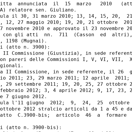
itta  annunciata  il  15  marzo   2010   (att
A) relatore sen. Giuliano. 

ula il 30, 31 marzo 2010; 13, 14, 15, 20,  21
, 12, 27 maggio 2010; 19, 20, 21 ottobre  201
7 novembre 2010 e approvato il 23 novembre 20
 con gli atti  nn.  711  (Casson  ed  altri),
, 1198 (Mugnai). 

i (atto n. 3900): 

 II Commissione (Giustizia), in sede referent
on pareri delle Commissioni I, V, VI, VII,  X
gionali. 

a II Commissione, in sede referente, il 26  g
io 2011; 23, 29 marzo 2011; 12 aprile  2011; 
, 29 settembre 2011; 19, 20, 25, 27 ottobre 2
febbraio 2012; 3, 4 aprile 2012; 9, 17, 23, 2
e 7 giugno 2012. 

ula l'11 giugno  2012;  9,  24,  25  ottobre 
ottobre 2012 stralcio articoli da 1 a 45 e da
atto  C.3900-bis;  articolo  46  a  formare  
i (atto n. 3900-bis): 
