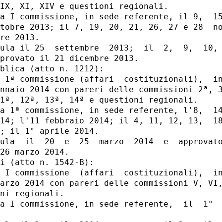
IX, XI, XIV e questioni regionali. 

a I commissione, in sede referente, il 9,  15
tobre 2013; il 7, 19, 20, 21, 26, 27 e 28  no
re 2013. 

ula il 25  settembre  2013;  il  2,  9,  10, 
provato il 21 dicembre 2013. 

blica (atto n. 1212): 

 1ª commissione (affari  costituzionali),  in
nnaio 2014 con pareri delle commissioni 2ª, 3
1ª, 12ª, 13ª, 14ª e questioni regionali. 

a 1ª commissione, in sede referente, l'8,  14
14; l'11 febbraio 2014; il 4, 11, 12, 13,  18
; il 1° aprile 2014. 

ula  il  20  e  25  marzo  2014  e  approvato
26 marzo 2014. 

i (atto n. 1542-B): 

 I commissione  (affari  costituzionali),  in
arzo 2014 con pareri delle commissioni V, VI,
ni regionali. 

a I commissione, in sede referente,  il  1°  