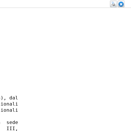
), dal

ionali

ionali

  sede

  III,
