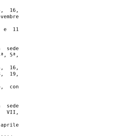
,  16,

vembre

 e  11

  sede

ª, 5ª,

,  16,

,  19,

,  con

  sede

  VII,

aprile
