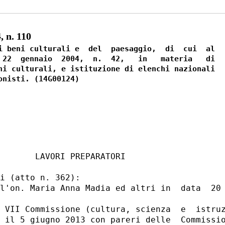
 n. 110
i beni culturali e  del  paesaggio,  di  cui  al

 22  gennaio  2004,  n.  42,   in   materia   di

ni culturali, e istituzione di elenchi nazionali

       LAVORI PREPARATORI 

i (atto n. 362): 

l'on. Maria Anna Madia ed altri in  data  20 
 VII Commissione (cultura, scienza  e  istruz
 il 5 giugno 2013 con pareri delle  Commissio