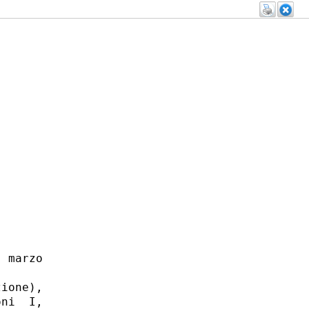
 marzo

ione),

ni  I,
