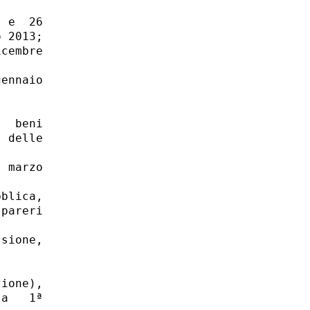
 e  26

 2013;

cembre

ennaio

  beni

 delle

 marzo

blica,

pareri

sione,

ione),

a   1ª
