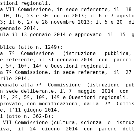
stioni regionali. 

a VII Commissione, in sede referente, il  18 
 10, 16, 23 e 30 luglio 2013; il 6 e 7 agosto
3; il 6, 27 e 28 novembre 2013; il 5 e 20  di
gennaio 2014. 

ula il 13 gennaio 2014 e approvato  il  15  g
blica (atto n. 1249): 

a  7ª  Commissione   (istruzione   pubblica, 
e referente, il 31 gennaio 2014  con  pareri 
, 5ª, 10ª, 14ª e Questioni regionali. 

a 7ª Commissione, in sede referente,  il  27 
rile 2014. 

egnato alla 7ª  Commissione  (istruzione  pub
n sede deliberante, il 7  maggio  2014  con  
1ª, 2ª, 5ª, 10ª, 14ª e Questioni regionali. 

provato, con modificazioni, dalla  7ª  Commis
e, l'11 giugno 2014. 

i (atto n. 362-B): 

 VII Commissione (cultura, scienza  e  istruz
iva,  il  24  giugno  2014  con  parere  dell