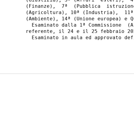
(Finanze),  7ª  (Pubblica  istruzion
(Agricoltura), 10ª (Industria),  11ª
(Ambiente), 14ª (Unione europea) e Q
  Esaminato dalla 1ª Commissione  (A
referente, il 24 e il 25 febbraio 202
  Esaminato in aula ed approvato def