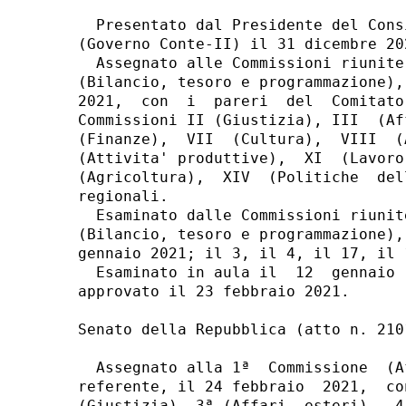
  Presentato dal Presidente del Cons
(Governo Conte-II) il 31 dicembre 202
  Assegnato alle Commissioni riunite
(Bilancio, tesoro e programmazione),
2021,  con  i  pareri  del  Comitato
Commissioni II (Giustizia), III  (Af
(Finanze),  VII  (Cultura),  VIII  (
(Attivita' produttive),  XI  (Lavoro
(Agricoltura),  XIV  (Politiche  del
regionali. 

  Esaminato dalle Commissioni riunit
(Bilancio, tesoro e programmazione),
gennaio 2021; il 3, il 4, il 17, il 
  Esaminato in aula il  12  gennaio 
approvato il 23 febbraio 2021. 

Senato della Repubblica (atto n. 2101
  Assegnato alla 1ª  Commissione  (A
referente, il 24 febbraio  2021,  co
(Giustizia), 3ª (Affari  esteri),  4