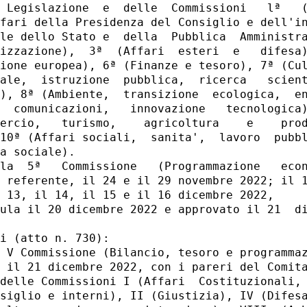
 Legislazione  e  delle  Commissioni   lª   (
fari della Presidenza del Consiglio e dell'in
le dello Stato e  della  Pubblica  Amministra
izzazione),  3ª  (Affari  esteri  e   difesa)
ione europea), 6ª (Finanze e tesoro), 7ª (Cul
ale,  istruzione  pubblica,  ricerca   scient
), 8ª (Ambiente,  transizione  ecologica,  en
  comunicazioni,   innovazione   tecnologica)
ercio,   turismo,    agricoltura    e    prod
10ª (Affari sociali,  sanita',  lavoro  pubbl
a sociale). 

la  5ª   Commissione   (Programmazione   econ
 referente, il 24 e il 29 novembre 2022; il 1
 13, il 14, il 15 e il 16 dicembre 2022, 

ula il 20 dicembre 2022 e approvato il 21  di
i (atto n. 730): 

 V Commissione (Bilancio, tesoro e programmaz
 il 21 dicembre 2022, con i pareri del Comita
delle Commissioni I (Affari  Costituzionali, 
siglio e interni), II (Giustizia), IV (Difesa