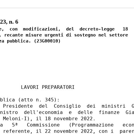
3, n. 6
e,  con  modificazioni,  del  decreto-legge   18

, recante misure urgenti di sostegno nel settore

       LAVORI PREPARATORI 

blica (atto n. 345): 

 Presidente  del  Consiglio  dei  ministri  G
nistro  dell'economia  e  delle  finanze  Gia
 Meloni-I), il 18 novembre 2022. 

a   5ª   Commissione   (Programmazione   econ
 referente, il 22 novembre 2022, con i  parer