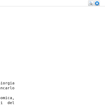
iorgia

ncarlo

omica,

i  del
