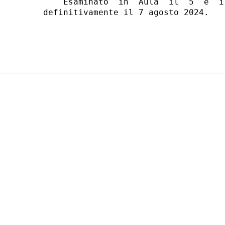
    Esaminato  in  Aula  il  5  e  i
definitivamente il 7 agosto 2024. 
