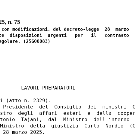
, n. 75
 con modificazioni, del decreto-legge  28  marzo

te  disposizioni  urgenti   per   il   contrasto

       LAVORI PREPARATORI 

i (atto n. 2329): 

 Presidente  del  Consiglio  dei  ministri  G
stro  degli  affari  esteri  e  della  cooper
tonio  Tajani,  dal  Ministro  dell'interno  
Ministro  della  giustizia  Carlo  Nordio  (G
 28 marzo 2025. 
