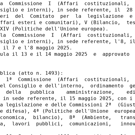
a  Commissione  I  (Affari  costituzionali,  
siglio e interni), in sede referente, il  28 
eri  del  Comitato  per  la  legislazione  e 
ffari esteri e comunitari), V (Bilancio,  tes
XIV (Politiche dell'Unione europea). 

la  Commissione  I  (Affari  costituzionali, 
siglio e interni), in sede referente, l'8, il
 il 7 e l'8 maggio 2025. 

ula il 13 e il 14 maggio 2025  e  approvato  
blica (atto n. 1493): 

  1ª  Commissione  (Affari  costituzionali,  
el Consiglio e dell'interno,  ordinamento  ge
  della   pubblica    amministrazione,    edi
 in sede referente, il 15 maggio 2025, con i 
a legislazione e delle Commissioni 2ª  (Giust
e difesa), 4ª (Politiche dell'Unione  europea
conomica,  bilancio),  8ª  (Ambiente,   trans
a,  lavori  pubblici,  comunicazioni,   innov