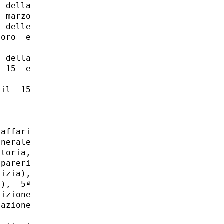
 della

 marzo

 delle

oro  e

 della

 15  e

il  15

affari

nerale

toria,

pareri

izia),

),  5ª

izione

azione
