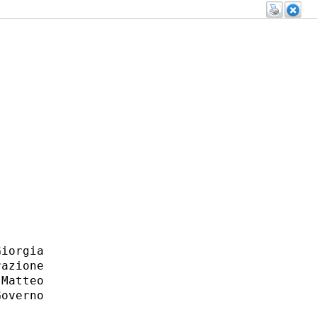
iorgia

azione

Matteo

overno
