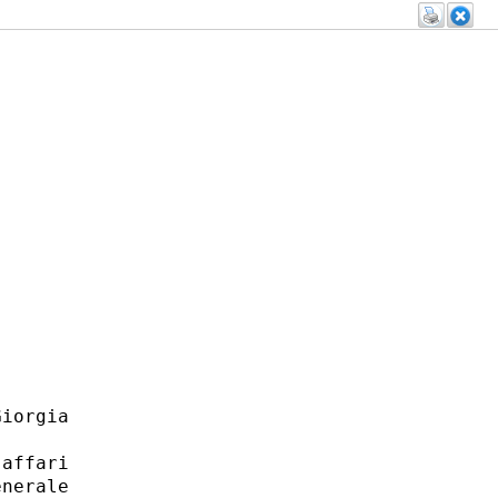
iorgia

affari

nerale
