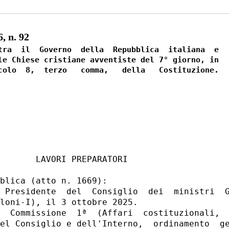
 n. 92
tra  il  Governo  della  Repubblica  italiana  e

le Chiese cristiane avventiste del 7° giorno, in

colo  8,  terzo   comma,   della   Costituzione.

       LAVORI PREPARATORI 

blica (atto n. 1669): 

 Presidente  del  Consiglio  dei  ministri  G
loni-I), il 3 ottobre 2025. 

  Commissione  1ª  (Affari  costituzionali,  
el Consiglio e dell'Interno,  ordinamento  ge