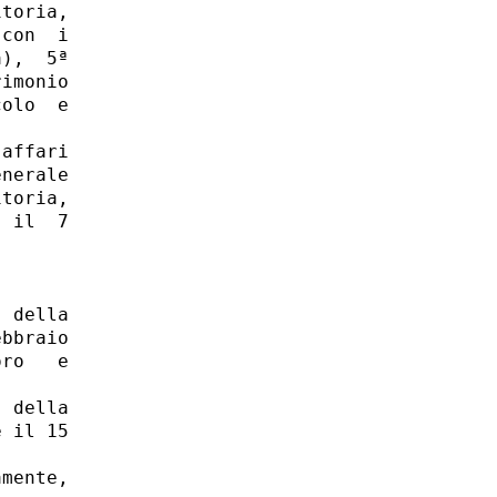
toria,

con  i

),  5ª

imonio

olo  e

affari

nerale

toria,

 il  7

 della

bbraio

ro   e

 della

 il 15

mente,
