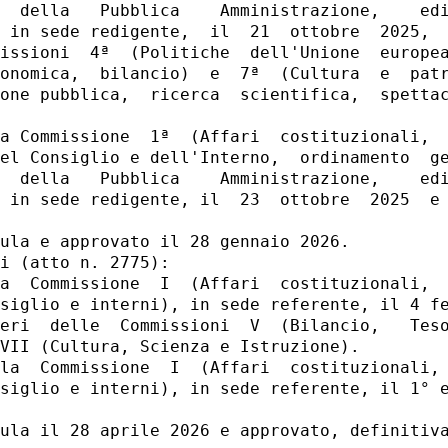
  della   Pubblica    Amministrazione,    edi
 in sede redigente,  il  21  ottobre  2025,  
issioni  4ª  (Politiche  dell'Unione  europea
onomica,  bilancio)  e  7ª  (Cultura  e  patr
one pubblica,  ricerca  scientifica,  spettac
a Commissione  1ª  (Affari  costituzionali,  
el Consiglio e dell'Interno,  ordinamento  ge
  della   Pubblica    Amministrazione,    edi
 in sede redigente, il  23  ottobre  2025  e 
ula e approvato il 28 gennaio 2026. 

i (atto n. 2775): 

a  Commissione  I  (Affari  costituzionali,  
siglio e interni), in sede referente, il 4 fe
eri  delle  Commissioni  V  (Bilancio,   Teso
VII (Cultura, Scienza e Istruzione). 

la  Commissione  I  (Affari  costituzionali, 
siglio e interni), in sede referente, il 1° e
ula il 28 aprile 2026 e approvato, definitiva