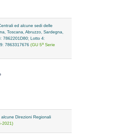
Centrali ed alcune sedi delle
agna, Toscana, Abruzzo, Sardegna,
 3: 7862201D80; Lotto 4:
a
o 9: 7863317676
(GU 5
Serie
e
i alcune Direzioni Regionali
-6-2021)