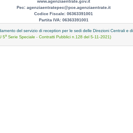
www.agenziaentrate.gov.it
Pec: agenziaentratepec@pce.agenziaentrate.it
Codice Fiscale: 06363391001
Partita IVA: 06363391001
idamento del servizio di reception per le sedi delle Direzioni Centrali e 
a
U 5
Serie Speciale - Contratti Pubblici n.128 del 5-11-2021)