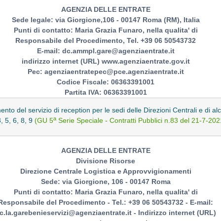
AGENZIA DELLE ENTRATE
Sede legale: via Giorgione,106 - 00147 Roma (RM), Italia
Punti di contatto: Maria Grazia Funaro, nella qualita' di
Responsabile del Procedimento, Tel. +39 06 50543732
E-mail: dc.ammpl.gare@agenziaentrate.it
indirizzo internet (URL) www.agenziaentrate.gov.it
Pec: agenziaentratepec@pce.agenziaentrate.it
Codice Fiscale: 06363391001
Partita IVA: 06363391001
ento del servizio di reception per le sedi delle Direzioni Centrali e di a
a
3, 5, 6, 8, 9
(GU 5
Serie Speciale - Contratti Pubblici n.83 del 21-7-202
AGENZIA DELLE ENTRATE
Divisione Risorse
Direzione Centrale Logistica e Approvvigionamenti
Sede: via Giorgione, 106 - 00147 Roma
Punti di contatto: Maria Grazia Funaro, nella qualita' di
Responsabile del Procedimento - Tel.: +39 06 50543732 - E-mail:
c.la.garebenieservizi@agenziaentrate.it - Indirizzo internet (URL)