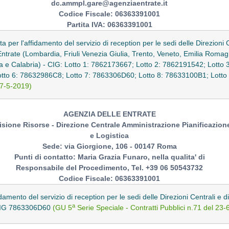
dc.ammpl.gare@agenziaentrate.it
Codice Fiscale: 06363391001
Partita IVA: 06363391001
ta per l'affidamento del servizio di reception per le sedi delle Direzioni 
e Entrate (Lombardia, Friuli Venezia Giulia, Trento, Veneto, Emilia Rom
lia e Calabria) - CIG: Lotto 1: 7862173667; Lotto 2: 7862191542; Lotto
tto 6: 78632986C8; Lotto 7: 7863306D60; Lotto 8: 78633100B1; Lott
17-5-2019)
AGENZIA DELLE ENTRATE
isione Risorse - Direzione Centrale Amministrazione Pianificazion
e Logistica
Sede: via Giorgione, 106 - 00147 Roma
Punti di contatto: Maria Grazia Funaro, nella qualita' di
Responsabile del Procedimento, Tel. +39 06 50543732
Codice Fiscale: 06363391001
damento del servizio di reception per le sedi delle Direzioni Centrali e d
a
- CIG 7863306D60
(GU 5
Serie Speciale - Contratti Pubblici n.71 del 23