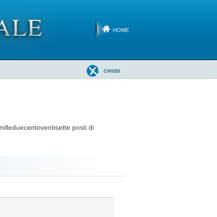
HOME
CHIUDI
milleduecentoventisette posti di