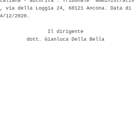
taliana - autorita': Tribunale  amministrativ
, via della Loggia 24, 60121 Ancona. Data di 
4/12/2020. 

                Il dirigente 

         dott. Gianluca Della Bella 
