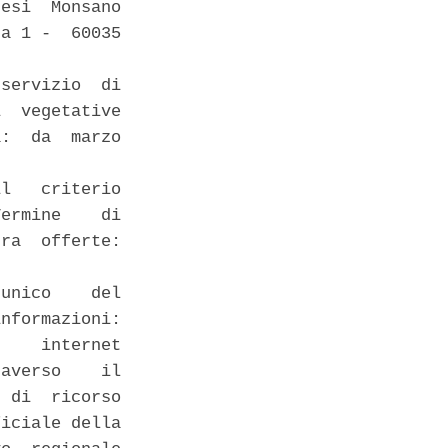
esi  Monsano

a 1 -  60035

servizio  di

  vegetative

:  da  marzo

l   criterio

ermine    di

ra  offerte:

unico    del

nformazioni:

    internet

averso    il

 di  ricorso

iciale della
