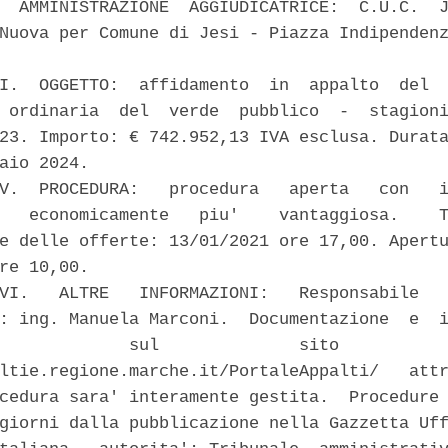
  AMMINISTRAZIONE  AGGIUDICATRICE:  C.U.C.  J
Nuova per Comune di Jesi - Piazza Indipendenz
I.  OGGETTO:  affidamento  in  appalto  del  
 ordinaria  del  verde  pubblico  -  stagioni
23. Importo: € 742.952,13 IVA esclusa. Durata
aio 2024. 

V.  PROCEDURA:   procedura   aperta   con   i
   economicamente   piu'    vantaggiosa.    T
e delle offerte: 13/01/2021 ore 17,00. Apertu
re 10,00. 

VI.   ALTRE   INFORMAZIONI:   Responsabile   
: ing. Manuela Marconi.  Documentazione  e  i
             sul              sito           
ltie.regione.marche.it/PortaleAppalti/   attr
cedura sara' interamente gestita.  Procedure 
giorni dalla pubblicazione nella Gazzetta Uff