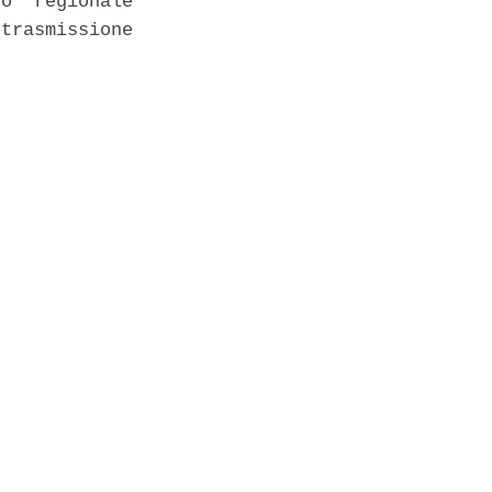
o  regionale

trasmissione
