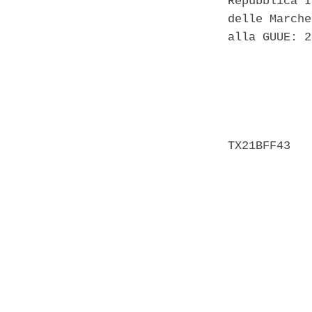
Repubblica I
delle Marche
alla GUUE: 2
            
            