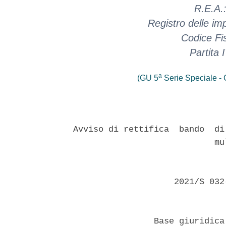
R.E.A.
Registro delle i
Codice Fi
Partita
a
(GU 5
Serie Speciale - C
Avviso di rettifica  bando  di
                            mul
                    2021/S 032
                Base giuridica