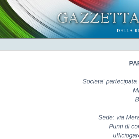
PA
Societa' partecipat
M
B
Sede: via Mera
Punti di co
ufficiog