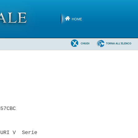
HOME
CHIUDI
TORNA ALL'ELENCO
57CBC 

URI V  Serie
