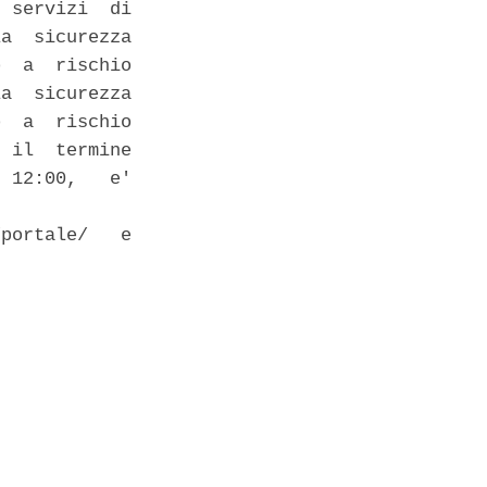
 servizi  di

a  sicurezza

  a  rischio

a  sicurezza

  a  rischio

 il  termine

 12:00,   e'

portale/   e
