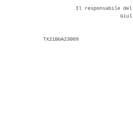
           Il responsabile del
                          Giuli