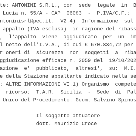
te: ANTONINI S.R.L., con  sede  legale  in  B
 Lucia n. 55/A - CAP  06083  -  P.IVA/C.F.:  
ntoninisrl@pec.it.  V2.4)  Informazione  sul 
 appalto (IVA esclusa): in ragione del ribass
,  l'appalto  viene  aggiudicato  per  un  im
l netto dell'I.V.A., di cui € 670.834,72 per 
r oneri di  sicurezza  non  soggetti  a  riba
ggiudicazione efficace n. 2059 del  19/10/202
azione  e'  pubblicato,  altresi',  su:  M.I.
e della Stazione appaltante indicato nella se
: ALTRE INFORMAZIONI VI.1) Organismo  compete
  ricorso:  T.A.R.  Sicilia  -  Sede  di  Pal
 Unico del Procedimento: Geom. Salvino Spinos
            Il soggetto attuatore 

            dott. Maurizio Croce 
