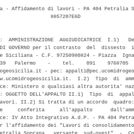
a - Affidamento di lavori - PA 404 Petralia S
                 8857207E6D 

:  AMMINISTRAZIONE  AGGIUDICATRICE  I.1)   De
DI GOVERNO per il contrasto  del  dissesto  i
e Siciliana - C.F. 97250980824 - Piazza  Igna
39   Palermo    -    tel.    091    9768705  
ogeosicilia.it - pec: appalti@pec.ucomidrogeo
w.ucomidrogeosicilia.it.  I.2)  Tipo  di  amm
ce: Ministero o qualsiasi altra autorita' naz
: OGGETTO DELL'APPALTO II.1)  Tipo  di  appal
avori. II.2) Si tratta di un accordo  quadro:
e     conferita     all'appalto      dall'amm
ce: IV Atto Integrativo A.d.P. - PA 404 Petra
r l'affidamento dei "Lavori di consolidamento
etralia Soprana,  versante  sud-ovest"  -  Co