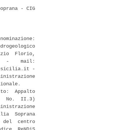
oprana - CIG

nominazione:

drogeologico

zio  Florio,

  -    mail:

sicilia.it -

inistrazione

ionale. 

to:  Appalto

  No.  II.3)

inistrazione

lia  Soprana

 del  centro

dice  ReNDiS
