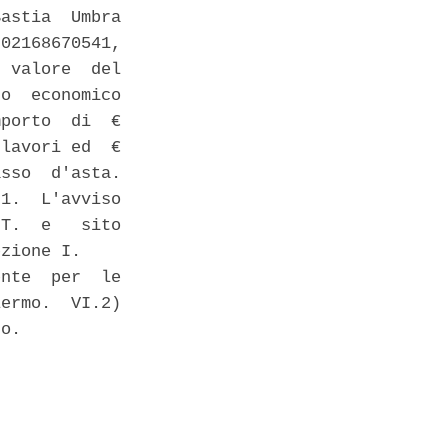
astia  Umbra

02168670541,

 valore  del

o  economico

porto  di  €

lavori ed  €

sso  d'asta.

1.  L'avviso

T.  e   sito

zione I. 

nte  per  le

ermo.  VI.2)

o. 
