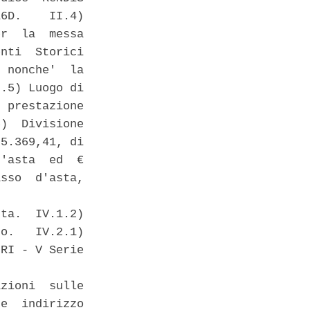
6D.    II.4)

r  la  messa

nti  Storici

 nonche'  la

.5) Luogo di

 prestazione

)  Divisione

5.369,41, di

'asta  ed  €

sso  d'asta,

ta.  IV.1.2)

o.   IV.2.1)

RI - V Serie

zioni  sulle

e  indirizzo
