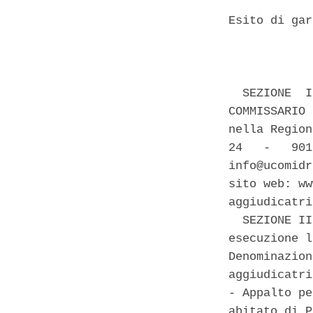
Esito di gar
            
  SEZIONE  I
COMMISSARIO 
nella Region
24   -   901
info@ucomidr
sito web: ww
aggiudicatri
  SEZIONE II
esecuzione l
Denominazion
aggiudicatri
- Appalto pe
abitato di P