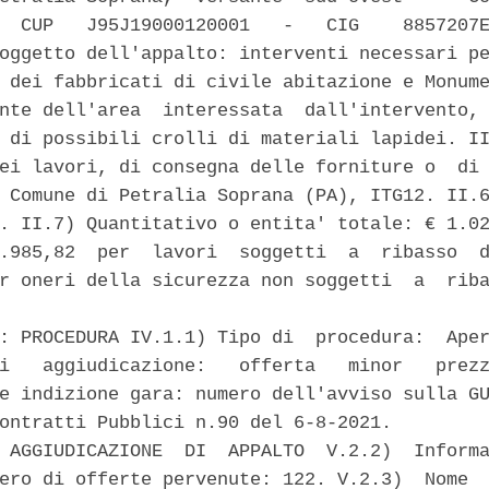
  CUP   J95J19000120001   -   CIG    8857207E
oggetto dell'appalto: interventi necessari pe
 dei fabbricati di civile abitazione e Monume
nte dell'area  interessata  dall'intervento, 
 di possibili crolli di materiali lapidei. II
ei lavori, di consegna delle forniture o  di 
 Comune di Petralia Soprana (PA), ITG12. II.6
. II.7) Quantitativo o entita' totale: € 1.02
.985,82  per  lavori  soggetti  a  ribasso  d
r oneri della sicurezza non soggetti  a  riba
: PROCEDURA IV.1.1) Tipo di  procedura:  Aper
i   aggiudicazione:   offerta   minor   prezz
e indizione gara: numero dell'avviso sulla GU
ontratti Pubblici n.90 del 6-8-2021. 

 AGGIUDICAZIONE  DI  APPALTO  V.2.2)  Informa
ero di offerte pervenute: 122. V.2.3)  Nome  