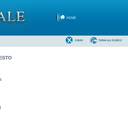
HOME
CHIUDI
TORNA ALL'ELENCO
SESTO
a
)