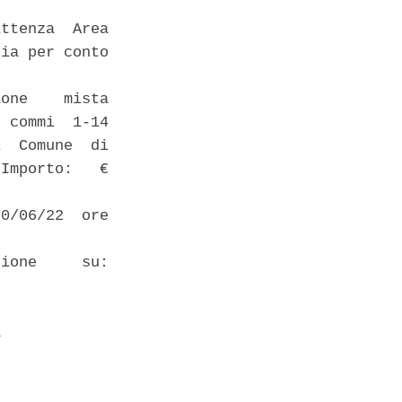
ttenza  Area

ia per conto

one    mista

 commi  1-14

  Comune  di

Importo:   €

0/06/22  ore

ione     su:

 
