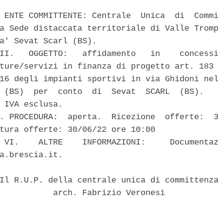
 ENTE COMMITTENTE: Centrale  Unica  di  Commi
a Sede distaccata territoriale di Valle Tromp
a' Sevat Scarl (BS). 

II.   OGGETTO:   affidamento   in    concessi
ture/servizi in finanza di progetto art. 183 
16 degli impianti sportivi in via Ghidoni nel
 (BS)  per  conto  di  Sevat  SCARL  (BS).   
 IVA esclusa. 

. PROCEDURA:  aperta.  Ricezione  offerte:  3
tura offerte: 30/06/22 ore 10:00 

 VI.    ALTRE    INFORMAZIONI:     Documentaz
a.brescia.it. 

Il R.U.P. della centrale unica di committenza
           arch. Fabrizio Veronesi 
