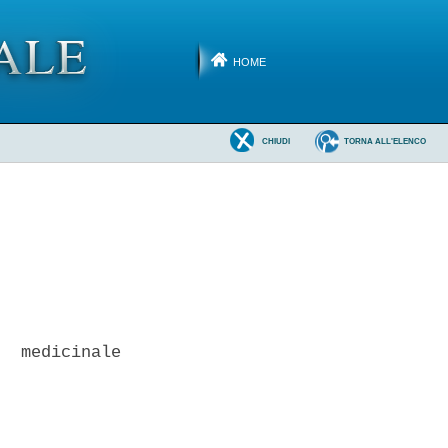
HOME
CHIUDI
TORNA ALL'ELENCO
  medicinale


