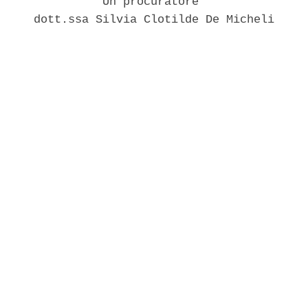
               Un procuratore 

     dott.ssa Silvia Clotilde De Micheli 
