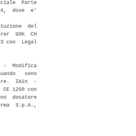
ciale  Parte

4,  dove  e'

tuzione  del

rer  GSK  CH

3 con  Legal

 -  Modifica

uando   sono

re.  IAin  -

 CE 1250 con

no  dosatore

rma  S.p.A.,
