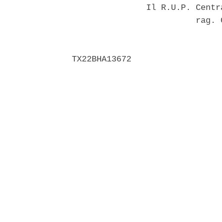
               Il R.U.P. Centr
                         rag. 