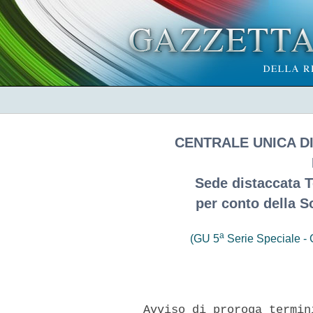
CENTRALE UNICA D
Sede distaccata Te
per conto della So
a
(GU 5
Serie Speciale - C
      Avviso di proroga termin