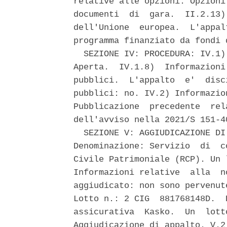
relative alle opzioni. Opzioni
documenti  di  gara.  II.2.13)
dell'Unione  europea.  L'appal
programma finanziato da fondi 
  SEZIONE IV: PROCEDURA: IV.1)
Aperta.  IV.1.8)  Informazioni
pubblici.  L'appalto  e'  disc
pubblici: no. IV.2) Informazio
Pubblicazione  precedente  rel
dell'avviso nella 2021/S 151-4
  SEZIONE V: AGGIUDICAZIONE DI
Denominazione: Servizio  di  c
Civile Patrimoniale (RCP). Un 
Informazioni relative  alla  n
aggiudicato: non sono pervenut
Lotto n.: 2 CIG  881768148D.  
assicurativa  Kasko.  Un  lott
Aggiudicazione di appalto. V.2