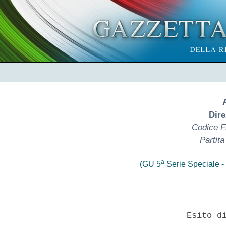
Dire
Codice F
Partit
a
(GU 5
Serie Speciale - 
 
                       Esito di gara DG 03-21 
 

  SEZIONE I - AMMINISTRAZIONE AGGIUDICATRICE 
  I.1) Denominazione, indirizzi e punti  di  contatto:  denominazione
ufficiale: Anas S.p.A. - Direzione Generale. Indirizzo  postale:  Via
Monzambano n. 10. Citta': Roma. Codice NUTS: ITI43.  Codice  postale:
00185.  Paese:  Italia.  Persona  di   contatto:   Responsabile   del
Procedimento:  Ing.  Angelo   Dandini;   Telefono:   06-44461;   PEC:
appalti.lavori@postacert.stradeanas.it;      Indirizzo      internet:
www.stradeanas.it e https://acquisti.stradeanas.it. 
  I.4) Tipo di amministrazione aggiudicatrice: organismo  di  diritto
pubblico. 
  I.5)   Principali   settori   di   attivita':   realizzazione    di
infrastrutture stradali. 
  SEZIONE II - OGGETTO DELL'APPALTO 
  II.1) ENTITA' DELL'APPALTO 
  II.1.1) Denominazione: DG 03/21. 
  II.1.2) CPV (Vocabolario comune per gli appalti): 71351000-3 
  II.1.3)  Tipo  di  appalto:  Appalto  di  servizi,  da  concludersi
mediante Accordo Quadro  quadriennale  con  un  unico  operatore  per
ciascun lotto di gara, ai sensi dell'art. 54, comma 3 e dell'art. 60,
del D. Lgs. 18 aprile 2016, n. 50 e ss.mm.ii. (in seguito, Codice)  e
ai sensi dell'art. 2, comma 2 della Legge 11 settembre 2020, n.  120,
pubblicata  sulla  G.U.R.I.  n.  228  del  14  settembre   2020,   di
conversione con modificazioni del D. L. 16 luglio 2020, n.  76  (c.d.
Decreto Semplificazioni) e del D.L. 31 maggio 2021, n. 77, convertito
con Legge 29 luglio 2021, n. 108 
  II.1.4) Accordo Quadro per l'esecuzione  di  servizi  per  Indagini
Geognostiche e di Caratterizzazione Ambientale (incluse le  attivita'
di  indagini  geotecniche,   geofisiche   ed   analisi   chimiche   e
biologiche),  per  la  durata  di  1460   (millequattrocentosessanta)
giorni, decorrenti dalla sottoscrizione dell'Accordo quadro per  ogni
singolo lotto ed un importo complessivo a base d'appalto pari a  Euro
15.364.800,00, oltre ad Euro 475.200,00 per oneri  per  la  sicurezza
non soggetti a ribasso, per un totale di Euro 15.840.000,00. 
  L'appalto e' suddiviso in n. 5 lotti, sulla  base  delle  Strutture
Territoriali di Anas S.p.A. di seguito indicate:  Lotto  1  Strutture
Territoriali di Anas S.p.A. del Nord Italia (Piemonte, Valle D'Aosta,
Lombardia, Friuli Venezia Giulia,  Veneto),  codice  CIG  8844587017;
Lotto 2 Strutture Territoriali di Anas S.p.A. Area Adriatica  (Emilia
Romagna, Marche, Abruzzo, Molise,  Puglia),  codice  CIG  88445956AF;
Lotto  3  Strutture  Territoriali  di  Anas  S.p.A.  Area   Tirrenica
(Liguria, Toscana, Lazio, Umbria), codice  CIG  8844604E1A;  Lotto  4
Strutture Territoriali di  Anas  S.p.A.  del  Sud  Italia  (Campania,
Calabria, Basilicata),  codice  CIG  884461465D;  Lotto  5  Strutture
Territoriali di Anas S.p.A. delle Isole (Sicilia,  Sardegna),  codice
CIG 8844624E9B. 
  II.1.5)      Importo      minimo      di      Euro       967.000,00
(novecentosessantasettemila e zero centesimi) e fino  ad  un  importo
massimo di Euro 15.840.000,00 (quindicimilioni  ottocentoquarantamila
e     zero     centesimi),      di      cui      Euro      475.200,00
(quattrocentosettantacinquemila duecento e zero centesimi) per  oneri
per la sicurezza non  soggetti  a  ribasso,  per  l'intero  ammontare
dell'appalto. Per i lotti 1,  3,  4  e  5:  Importo  minimo  di  Euro
193.400,00 (centonovantatremila quattrocento e  zero  centesimi),  di
cui Euro 3.400,00 (tremila quattrocento e zero centesimi), per  oneri
per la sicurezza non soggetti a ribasso e fino ad un importo  massimo
di  Euro  2.970.000,00  (duemilioni  novecentosettantamila   e   zero
centesimi) per ciascun  singolo  lotto,  al  netto  di  IVA,  di  cui
complessivi Euro 92.000,00 (novantaduemila  e  zero  centesimi),  per
oneri per la sicurezza non  soggetti  a  ribasso;  per  il  lotto  2:
Importo minimo di Euro 193.400,00 (centonovantatremila quattrocento e
zero centesimi), di cui Euro 3.400,00 (tremila  quattrocento  e  zero
centesimi), per oneri per la sicurezza non soggetti a ribasso e  fino
ad   un   importo   massimo   di   Euro   3.960.000,00    (tremilioni
novecentosessantamila e zero centesimi), al  netto  di  IVA,  di  cui
complessivi Euro 123.000,00 (centoventitremila e zero centesimi), per
oneri per la sicurezza non soggetti a ribasso. 
  II.1.6) Suddivisione in lotti: SI. 
  II.2) DESCRIZIONE 
  II.2.1) Denominazione: Lotto 1 Nord, codice CIG 8844587017. 
  II.2.3) Luogo di esecuzione: Codice NUTS: Lotto 1 Nord ITC1,  ITC2,
ITC4, ITH4, ITH3 (Piemonte, Valle d'Aosta, Lombardia,  Friuli-Venezia
Giulia, Veneto). 
  II.2.4) Descrizione dell'appalto: Accordo Quadro  per  l'esecuzione
di  servizi  per  Indagini  Geognostiche   e   di   Caratterizzazione
Ambientale (incluse le attivita' di indagini geotecniche,  geofisiche
ed analisi  chimiche  e  biologiche)  -  Lotto  1  Nord,  codice  CIG
8844587017. 
  II.2.5)   Criterio   di   aggiudicazione:   Criterio   dell'offerta
economicamente piu'  vantaggiosa  sulla  base  del  miglior  rapporto
qualita'/prezzo nei termini dei criteri sotto-enunciati e secondo  le
corrispondenti seguenti ponderazioni per ciascun lotto di  gara:  (ai
sensi dell'art. 95, comma 6, del D. Lgs. 50/2016): 
  A. Prezzo 20 punti 
  B. Componente qualitativa 80 punti 
  II.2.13) L'appalto e' connesso ad un progetto/programma  finanziato
dai fondi comunitari? No. 
  II.2) DESCRIZIONE 
  II.2.1) Denominazione: Lotto 2 Adriatica, codice CIG 88445956AF. 
  II.2.3) Luogo di esecuzione: Codice NUTS: Lotto 2  Adriatica  ITH5,
ITI3, ITF1, ITF2, ITF4  (Emilia  Romagna,  Marche,  Abruzzo,  Molise,
Puglia). 
  II.2.4) Descrizione dell'appalto: Accordo Quadro  per  l'esecuzione
di  servizi  per  Indagini  Geognostiche   e   di   Caratterizzazione
Ambientale (incluse le attivita' di indagini geotecniche,  geofisiche
ed analisi chimiche e biologiche) - Lotto  2  Adriatica,  codice  CIG
88445956AF. 
  II.2.5)   Criterio   di   aggiudicazione:   Criterio   dell'offerta
economicamente piu'  vantaggiosa  sulla  base  del  miglior  rapporto
qualita'/prezzo nei termini dei criteri sotto-enunciati e secondo  le
corrispondenti seguenti ponderazioni per ciascun lotto di  gara:  (ai
sensi dell'art. 95, comma 6, del D. Lgs. 50/2016): 
  A. Prezzo 20 punti 
  B. Componente qualitativa 80 punti 
  II.2.13) L'appalto e' connesso ad un progetto/programma  finanziato
dai fondi comunitari? No. 
  II.2) DESCRIZIONE 
  II.2.1) Denominazione: Lotto 3 Tirrenica, codice CIG 8844604E1A. 
  II.2.3) Luogo di esecuzione: Codice NUTS: Lotto 3  Tirrenica  ITC3,
ITI1, ITI4, ITI2 (Liguria, Toscana, Lazio, Umbria). 
  II.2.4) Descrizione dell'appalto: Accordo Quadro  per  l'esecuzione
di  servizi  per  Indagini  Geognostiche   e   di   Caratterizzazione
Ambientale (incluse le attivita' di indagini geotecniche,  geofisiche
ed analisi chimiche e biologiche) - Lotto  3  Tirrenica,  codice  CIG
8844604E1A. 
  II.2.5)   Criterio   di   aggiudicazione:   Criterio   dell'offerta
economicamente piu'  vantaggiosa  sulla  base  del  miglior  rapporto
qualita'/prezzo nei termini dei criteri sotto-enunciati e secondo  le
corrispondenti seguenti ponderazioni per ciascun lotto di  gara:  (ai
sensi dell'art. 95, comma 6, del D. Lgs. 50/2016): 
  A. Prezzo 20 punti 
  B. Componente qualitativa 80 punti 
  II.2.13) L'appalto e' connesso ad un progetto/programma  finanziato
dai fondi comunitari? No. 
  II.2) DESCRIZIONE 
  II.2.1) Denominazione: Lotto 4 Sud, codice CIG 884461465D. 
  II.2.3) Luogo di esecuzione: Codice NUTS: Lotto 4  Sud  ITF3  ITF6,
ITF5 (Campania, Calabria, Basilicata). 
  II.2.4) Descrizione dell'appalto: Accordo Quadro  per  l'esecuzione
di  servizi  per  Indagini  Geognostiche   e   di   Caratterizzazione
Ambientale (incluse le attivita' di indagini geotecniche,  geofisiche
ed  analisi  chimiche  e  biologiche)  -  Lotto  4  Sud,  codice  CIG
884461465D. 
  II.2.5)   Criterio   di   aggiudicazione:   Criterio   dell'offerta
economicamente piu'  vantaggiosa  sulla  base  del  miglior  rapporto
qualita'/prezzo nei termini dei criteri sotto-enunciati e secondo  le
corrispondenti seguenti ponderazioni per ciascun lotto di  gara:  (ai
sensi dell'art. 95, comma 6, del D. Lgs. 50/2016): 
  A. Prezzo 20 punti 
  B. Componente qualitativa 80 punti 
  II.2.13) L'appalto e' connesso ad un progetto/programma  finanziato
dai fondi comunitari? No. 
  II.2) DESCRIZIONE 
  II.2.1) Denominazione: Lotto 5 Isole, codice CIG 8844624E9B. 
  II.2.3) Luogo di esecuzione: Codice NUTS: Lotto 5 Isole ITG1,  ITG2
(Sicilia, Sardegna). 
  II.2.4) Descrizione dell'appalto: Accordo Quadro  per  l'esecuzione
di  servizi  per  Indagini  Geognostiche   e   di   Caratterizzazione
Ambientale (incluse le attivita' di indagini geotecniche,  geofisiche
ed analisi chimiche  e  biologiche)  -  Lotto  5  Isole,  codice  CIG
8844624E9B. 
  II.2.5)   Criterio   di   aggiudicazione:   Criterio   dell'offerta
economicamente piu'  vantaggiosa  sulla  base  del  miglior  rapporto
qualita'/prezzo nei termini dei criteri sotto-enunciati e secondo  le
corrispondenti seguenti ponderazioni per ciascun lotto di  gara:  (ai
sensi dell'art. 95, comma 6, del D. Lgs. 50/2016): 
  A. Prezzo 20 punti 
  B. Componente qualitativa 80 punti 
  II.2.13) L'appalto e' connesso ad un progetto/programma  finanziato
dai fondi comunitari? No. 
  SEZIONE IV - PROCEDURA 
  IV.1.1) Tipo di procedura: Aperta ai sensi dell'art. 60 del D. Lgs.
50/2016. 
  IV.1.3) L'avviso comporta la conclusione di un accordo quadro: si. 
  IV.1.8)  L'appalto  e'  disciplinato  dall'accordo  sugli   appalti
pubblici: si. 
  IV.2) INFORMAZIONI DI CARATTERE AMMINISTRATIVO 
  IV.2.1) Pubblicazioni precedenti relative  alla  stessa  procedura:
SI. 
  Il Bando di gara relativo al suddetto affidamento e' stato: 
  • pubblicato sulla Gazzetta Ufficiale della Repubblica  Italiana  -
V° Serie Speciale - n. 90 del 06/08/2021; 
  • pubblicato sulla G.U.U.E. al n. 2021/S 151-401610 del 06/08/2021; 
  •   pubblicato   sul   sito   informatico   del   Minister