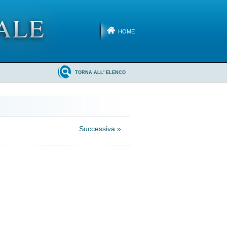
HOME
TORNA ALL' ELENCO
Successiva »