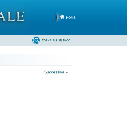
HOME
TORNA ALL' ELENCO
Successiva »