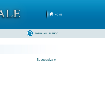
HOME
TORNA ALL' ELENCO
Successiva »