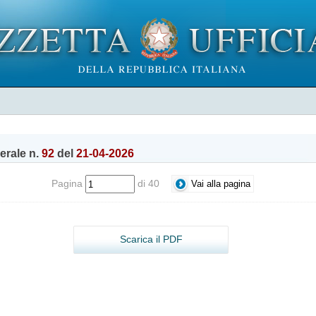
nerale n.
92
del
21-04-2026
Pagina
di 40
Scarica il PDF