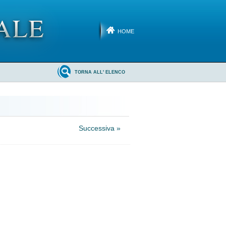
HOME
TORNA ALL' ELENCO
Successiva »