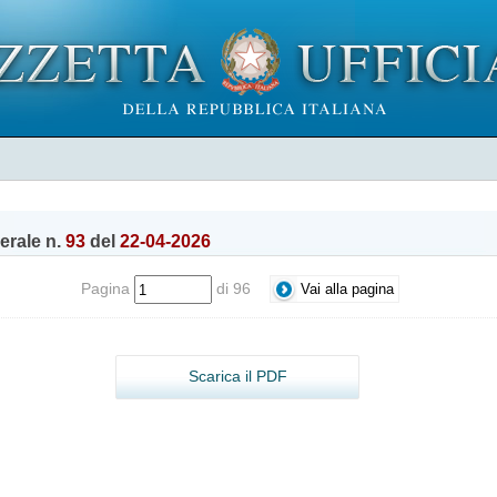
nerale n.
93
del
22-04-2026
Pagina
di 96
Scarica il PDF