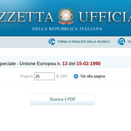
TORNA AI RISULTATI DELLA RICERCA
T
peciale - Unione Europea n.
13
del
15-02-1990
Pagina
di 160
Scarica il PDF