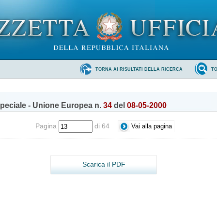
TORNA AI RISULTATI DELLA RICERCA
T
peciale - Unione Europea n.
34
del
08-05-2000
Pagina
di 64
Scarica il PDF