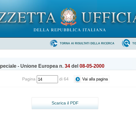
TORNA AI RISULTATI DELLA RICERCA
T
peciale - Unione Europea n.
34
del
08-05-2000
Pagina
di 64
Scarica il PDF