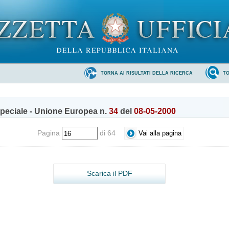
TORNA AI RISULTATI DELLA RICERCA
T
peciale - Unione Europea n.
34
del
08-05-2000
Pagina
di 64
Scarica il PDF