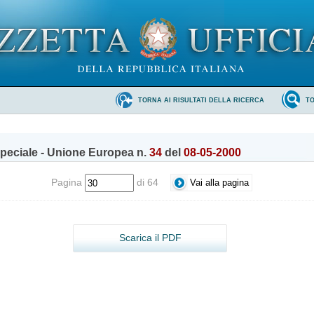
TORNA AI RISULTATI DELLA RICERCA
T
peciale - Unione Europea n.
34
del
08-05-2000
Pagina
di 64
Scarica il PDF