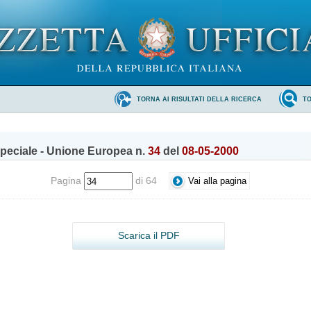
TORNA AI RISULTATI DELLA RICERCA
T
peciale - Unione Europea n.
34
del
08-05-2000
Pagina
di 64
Scarica il PDF