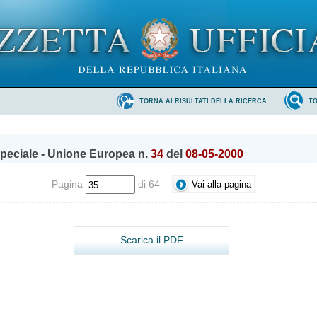
TORNA AI RISULTATI DELLA RICERCA
T
peciale - Unione Europea n.
34
del
08-05-2000
Pagina
di 64
Scarica il PDF