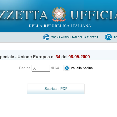
TORNA AI RISULTATI DELLA RICERCA
T
peciale - Unione Europea n.
34
del
08-05-2000
Pagina
di 64
Scarica il PDF