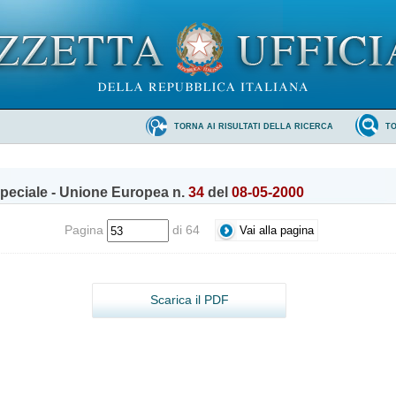
TORNA AI RISULTATI DELLA RICERCA
T
peciale - Unione Europea n.
34
del
08-05-2000
Pagina
di 64
Scarica il PDF