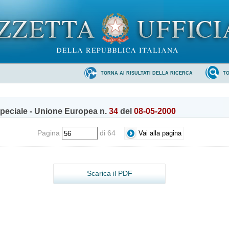
TORNA AI RISULTATI DELLA RICERCA
T
peciale - Unione Europea n.
34
del
08-05-2000
Pagina
di 64
Scarica il PDF