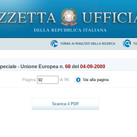
TORNA AI RISULTATI DELLA RICERCA
T
peciale - Unione Europea n.
68
del
04-09-2000
Pagina
di 96
Scarica il PDF