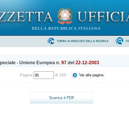
TORNA AI RISULTATI DELLA RICERCA
T
peciale - Unione Europea n.
97
del
22-12-2003
Pagina
di 160
Scarica il PDF