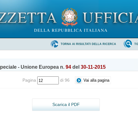
TORNA AI RISULTATI DELLA RICERCA
T
peciale - Unione Europea n.
94
del
30-11-2015
Pagina
di 96
Scarica il PDF