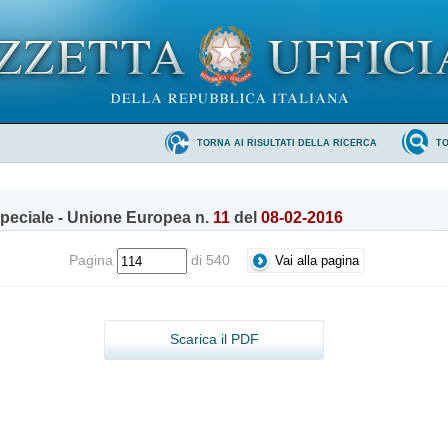
TORNA AI RISULTATI DELLA RICERCA
T
peciale - Unione Europea n.
11
del
08-02-2016
Pagina
di 540
Scarica il PDF