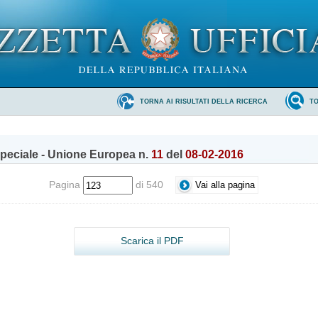
TORNA AI RISULTATI DELLA RICERCA
T
peciale - Unione Europea n.
11
del
08-02-2016
Pagina
di 540
Scarica il PDF