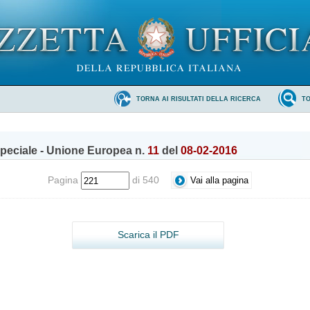
TORNA AI RISULTATI DELLA RICERCA
T
peciale - Unione Europea n.
11
del
08-02-2016
Pagina
di 540
Scarica il PDF